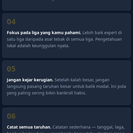
04
Fokus pada liga yang kamu pahami.
Lebih baik expert di
satu liga daripada asal tebak di semua liga. Pengetahuan
lokal adalah keunggulan nyata.
05
Jangan kejar kerugian.
Setelah kalah besar, jangan
langsung pasang taruhan besar untuk balik modal. Ini pola
yang paling sering bikin bankroll habis.
06
Catat semua taruhan.
Catatan sederhana — tanggal, laga,