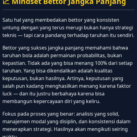
📈 Mindset Bettor Jangka Panjang
Satu hal yang membedakan bettor yang konsisten
untung dengan yang terus merugi bukan hanya strategi
teknis — tapi cara pandang terhadap taruhan itu sendiri.
Bettor yang sukses jangka panjang memahami bahwa
taruhan bola adalah permainan probabilitas, bukan
kepastian. Tidak ada yang bisa menang 100% dari setiap
taruhan. Yang bisa dikendalikan adalah kualitas
keputusan, bukan hasilnya. Artinya, keputusan yang
salah pun kadang menghasilkan menang karena faktor
luck — dan itu justru berbahaya karena bisa
membangun kepercayaan diri yang keliru.
Fokus pada proses yang benar: analisis yang solid,
manajemen modal yang disiplin, dan konsistensi dalam
menerapkan strategi. Hasilnya akan mengikuti seiring
waktu.