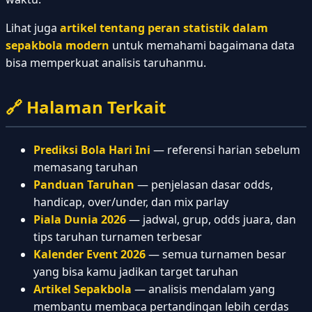
Lihat juga
artikel tentang peran statistik dalam
sepakbola modern
untuk memahami bagaimana data
bisa memperkuat analisis taruhanmu.
🔗 Halaman Terkait
Prediksi Bola Hari Ini
— referensi harian sebelum
memasang taruhan
Panduan Taruhan
— penjelasan dasar odds,
handicap, over/under, dan mix parlay
Piala Dunia 2026
— jadwal, grup, odds juara, dan
tips taruhan turnamen terbesar
Kalender Event 2026
— semua turnamen besar
yang bisa kamu jadikan target taruhan
Artikel Sepakbola
— analisis mendalam yang
membantu membaca pertandingan lebih cerdas