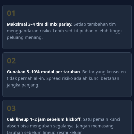
01
Maksimal 3–4 tim di mix parlay.
Setiap tambahan tim
menggandakan risiko. Lebih sedikit pilihan = lebih tinggi
peluang menang.
02
Gunakan 5–10% modal per taruhan.
Bettor yang konsisten
tidak pernah all-in. Spread risiko adalah kunci bertahan
jangka panjang.
03
Cek lineup 1–2 jam sebelum kickoff.
Satu pemain kunci
absen bisa mengubah segalanya. Jangan memasang
taruhan sebelum lineup resmi keluar.