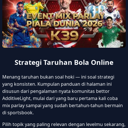
Strategi Taruhan Bola Online
Menang taruhan bukan soal hoki — ini soal strategi
yang konsisten. Kumpulan panduan di halaman ini
disusun dari pengalaman nyata komunitas bettor
AdditiveLight, mulai dari yang baru pertama kali coba
mix parlay sampai yang sudah bertahun-tahun bermain
di sportsbook.
Pilih topik yang paling relevan dengan levelmu sekarang,