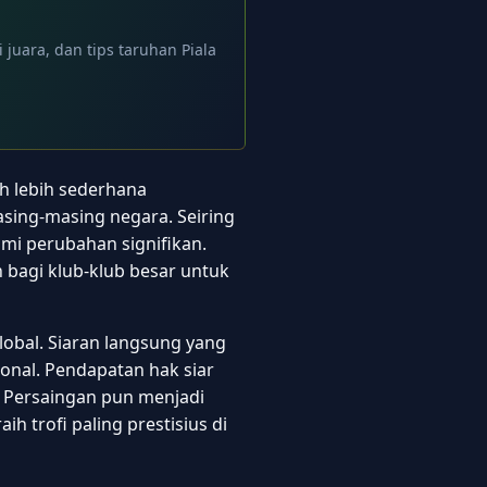
juara, dan tips taruhan Piala
uh lebih sederhana
asing-masing negara. Seiring
mi perubahan signifikan.
bagi klub-klub besar untuk
lobal. Siaran langsung yang
nal. Pendapatan hak siar
. Persaingan pun menjadi
 trofi paling prestisius di