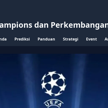
Champions dan Perkembanga
nda
Prediksi
Panduan
Strategi
Event
A