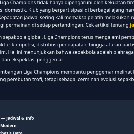
Liga Champions tidak hanya dipengaruhi oleh kekuatan tim
si domestik. Klub yang berpartisipasi di berbagai ajang 
epadatan jadwal sering kali memaksa pelatih melakukan r
i permainan di setiap pertandingan. Cek artikel tentang
j
em sepakbola global, Liga Champions terus mengalami pe
ktur kompetisi, distribusi pendapatan, hingga aturan partis
sim. Hal ini menunjukkan bahwa sepakbola adalah olahrag
i dan ekspektasi penggemar.
mbangan Liga Champions membantu penggemar melihat kom
ang perebutan trofi, tetapi sebagai cerminan evolusi sepa
 — Jadwal & Info
 Modern
rbasis Data