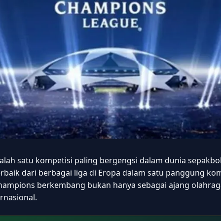
lah satu kompetisi paling bergengsi dalam dunia sepakbol
aik dari berbagai liga di Eropa dalam satu panggung kom
 Champions berkembang bukan hanya sebagai ajang olahraga
rnasional.