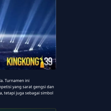
a. Turnamen ini
petisi yang sarat gengsi dan
, tetapi juga sebagai simbol